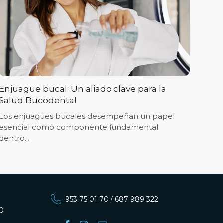
Enjuague bucal: Un aliado clave para la
Salud Bucodental
Los enjuagues bucales desempeñan un papel
esencial como componente fundamental
dentro...
953 75 01 70
/
687 989 322
00