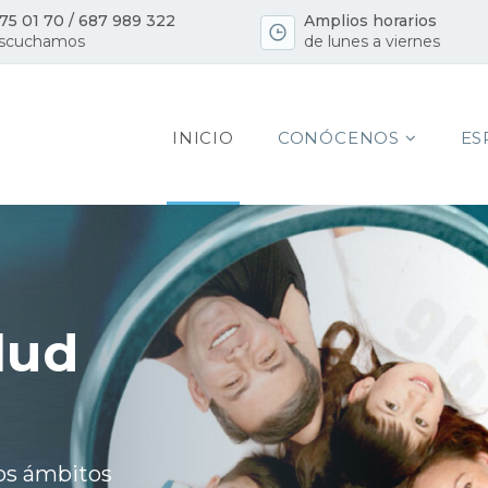
75 01 70
/
687 989 322
Amplios horarios
escuchamos
de lunes a viernes
INICIO
CONÓCENOS
ES
lud
los ámbitos